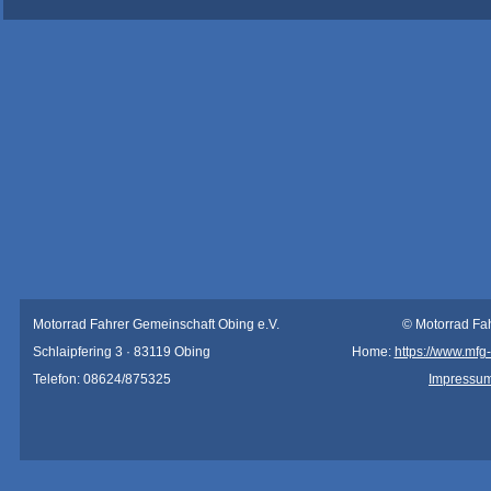
Motorrad Fahrer Gemeinschaft Obing e.V.
© Motorrad Fa
Schlaipfering 3 · 83119 Obing
Home:
https://www.mfg
Telefon: 08624/875325
Impressu