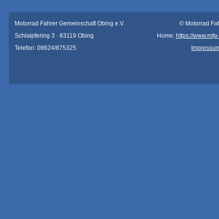
Motorrad Fahrer Gemeinschaft Obing e.V.
© Motorrad Fa
Schlaipfering 3 · 83119 Obing
Home:
https://www.mfg
Telefon: 08624/875325
Impressu